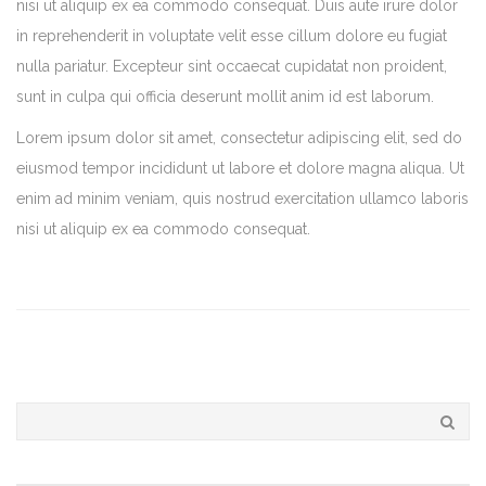
nisi ut aliquip ex ea commodo consequat. Duis aute irure dolor
in reprehenderit in voluptate velit esse cillum dolore eu fugiat
nulla pariatur. Excepteur sint occaecat cupidatat non proident,
sunt in culpa qui officia deserunt mollit anim id est laborum.
Lorem ipsum dolor sit amet, consectetur adipiscing elit, sed do
eiusmod tempor incididunt ut labore et dolore magna aliqua. Ut
enim ad minim veniam, quis nostrud exercitation ullamco laboris
nisi ut aliquip ex ea commodo consequat.