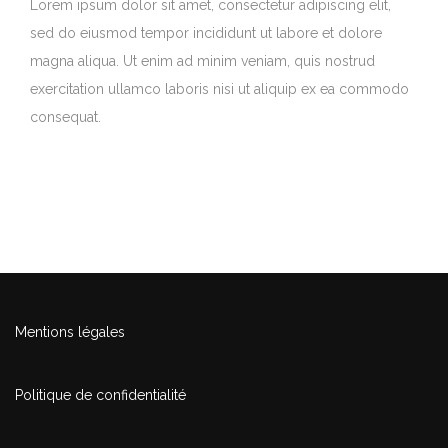
Lorem ipsum dolor sit amet, consectetur adipiscing elit,
sed do eiusmod tempor incididunt ut labore et dolore
magna aliqua. Ut enim ad minim veniam, quis nostrud
exercitation ullamco laboris nisi ut aliquip ex ea commodo
consequat.
Mentions légales
Politique de confidentialité