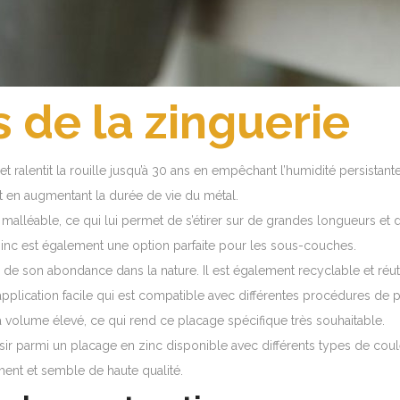
 de la zinguerie
n et ralentit la rouille jusqu’à 30 ans en empêchant l’humidité persistan
t en augmentant la durée de vie du métal.
 malléable, ce qui lui permet de s’étirer sur de grandes longueurs et
inc est également une option parfaite pour les sous-couches.
n de son abondance dans la nature. Il est également recyclable et réuti
application facile qui est compatible avec différentes procédures de p
 à volume élevé, ce qui rend ce placage spécifique très souhaitable.
r parmi un placage en zinc disponible avec différents types de couleu
ement et semble de haute qualité.