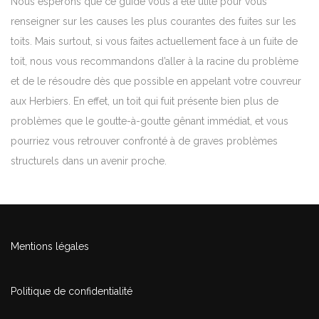
Nous espérons que ce guide vous a été utile pour vous
renseigner sur les causes les plus courantes des fuites sur les
toits. Mais surtout, si vous faites actuellement face à un
fuite de
toit
, nous vous recommandons d’aller à la racine du problème
et de le résoudre dès que possible en appelant votre couvreur
aux Herbiers. En effet, un toit qui fuit présente bien plus de
problèmes que le goutte-à-goutte gênant immédiat, et vous
pourriez vous retrouver confronté à de graves problèmes
structurels dans un avenir proche.
Mentions légales
Politique de confidentialité