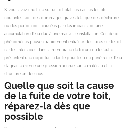
Si vous avez une fuite sur un toit plat, les causes les plus
courantes sont des dommages graves tels que des déchirures
ou des perforations causées par des impacts, ou une
accumulation d’eau due à une mauvaise installation. Ces deux
phénomènes peuvent rapidement entraîner des fuites sur le toit,
car les interstices dans la membrane de toiture ou le feutre
présentent une opportunité facile pour l’eau de pénétrer, et l’eau
stagnante exerce une pression accrue sur le matériau et la
structure en dessous.
Quelle que soit la cause
de la fuite de votre toit,
réparez-la dès que
possible